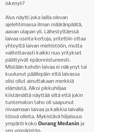
iskenyt?
Alus näytti joka lailla olevan 
ajelehtimassa ilman määränpäätä, 
aavan ulapan yli. Lähestyttäessä 
laivaa useita kertoja, yritettiin ottaa 
yhteyttä laivan miehistöön, mutta 
valitettavasti kaikki nuo yritykset 
päättyivät epäonnistuneesti. 
Mistään kohdin laivaa ei näkynyt tai 
kuulunut päällepäin että laivassa 
olisi ollut ainuttakaan merkkiä 
elämästä. Alkoi pikkuhiljaa 
kiistämättä näyttää siltä että jokin 
tuntematon taho oli saapunut 
riivaamaan laivaa ja kaikkia laivalla 
töissä olleita. Mykistävä hiljaisuus 
ympäröi koko 
Ourang Medanin
 ja 
sen ympäristön.