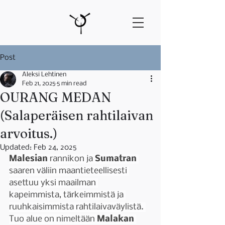
Post
Aleksi Lehtinen
Feb 21, 2025
5 min read
OURANG MEDAN
(Salaperäisen rahtilaivan
arvoitus.)
Updated:
Feb 24, 2025
Malesian 
rannikon ja 
Sumatran 
saaren väliin maantieteellisesti 
asettuu yksi maailman 
kapeimmista, tärkeimmistä ja 
ruuhkaisimmista rahtilaivaväylistä. 
Tuo alue on nimeltään 
Malakan 