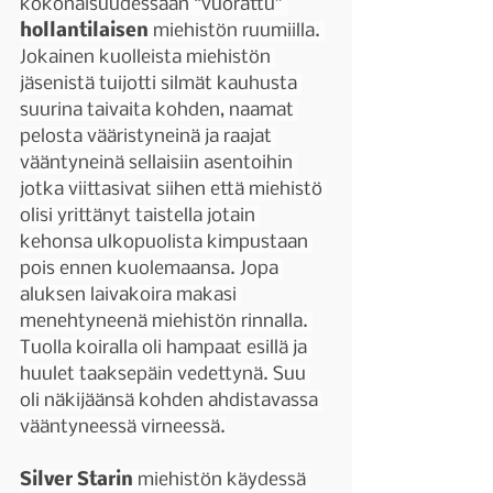
kokonaisuudessaan “vuorattu” 
hollantilaisen 
miehistön ruumiilla. 
Jokainen kuolleista miehistön 
jäsenistä tuijotti silmät kauhusta 
suurina taivaita kohden, naamat 
pelosta vääristyneinä ja raajat 
vääntyneinä sellaisiin asentoihin 
jotka viittasivat siihen että miehistö 
olisi yrittänyt taistella jotain 
kehonsa ulkopuolista kimpustaan 
pois ennen kuolemaansa. Jopa 
aluksen laivakoira makasi 
menehtyneenä miehistön rinnalla. 
Tuolla koiralla oli hampaat esillä ja 
huulet taaksepäin vedettynä. Suu 
oli näkijäänsä kohden ahdistavassa 
vääntyneessä virneessä.
Silver Starin 
miehistön käydessä 