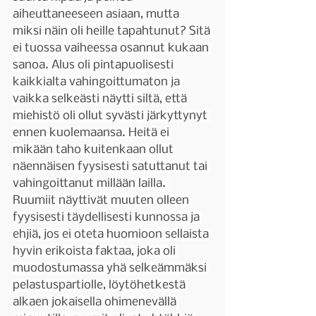
aiheuttaneeseen asiaan, mutta 
miksi näin oli heille tapahtunut? Sitä 
ei tuossa vaiheessa osannut kukaan 
sanoa. Alus oli pintapuolisesti 
kaikkialta vahingoittumaton ja 
vaikka selkeästi näytti siltä, että 
miehistö oli ollut syvästi järkyttynyt 
ennen kuolemaansa. Heitä ei 
mikään taho kuitenkaan ollut 
näennäisen fyysisesti satuttanut tai 
vahingoittanut millään lailla. 
Ruumiit näyttivät muuten olleen 
fyysisesti täydellisesti kunnossa ja 
ehjiä, jos ei oteta huomioon sellaista 
hyvin erikoista faktaa, joka oli 
muodostumassa yhä selkeämmäksi 
pelastuspartiolle, löytöhetkestä 
alkaen jokaisella ohimenevällä 