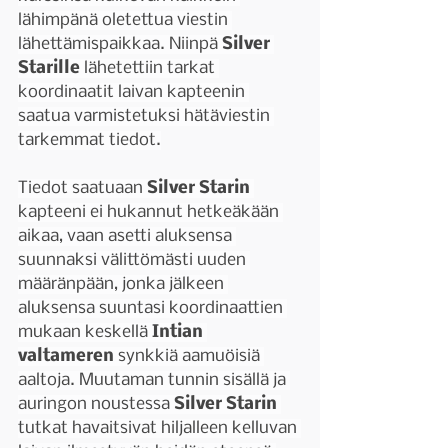
lähimpänä oletettua viestin 
lähettämispaikkaa. Niinpä 
Silver 
Starille 
lähetettiin tarkat 
koordinaatit laivan kapteenin 
saatua varmistetuksi hätäviestin 
tarkemmat tiedot.
Tiedot saatuaan 
Silver Starin
kapteeni ei hukannut hetkeäkään 
aikaa, vaan asetti aluksensa 
suunnaksi välittömästi uuden 
määränpään, jonka jälkeen 
aluksensa suuntasi koordinaattien 
mukaan keskellä 
Intian 
valtameren 
synkkiä aamuöisiä 
aaltoja. Muutaman tunnin sisällä ja 
auringon noustessa 
Silver Starin 
tutkat havaitsivat hiljalleen kelluvan 