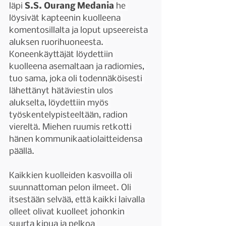
läpi 
S.S. Ourang Medania 
he 
löysivät kapteenin kuolleena 
komentosillalta ja loput upseereista 
aluksen ruorihuoneesta. 
Koneenkäyttäjät löydettiin 
kuolleena asemaltaan ja radiomies, 
tuo sama, joka oli todennäköisesti 
lähettänyt hätäviestin ulos 
alukselta, löydettiin myös 
työskentelypisteeltään, radion 
viereltä. Miehen ruumis retkotti 
hänen kommunikaatiolaitteidensa 
päällä.
Kaikkien kuolleiden kasvoilla oli 
suunnattoman pelon ilmeet. Oli 
itsestään selvää, että kaikki laivalla 
olleet olivat kuolleet johonkin 
suurta kipua ja pelkoa 