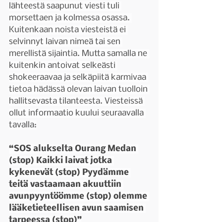
lähteestä saapunut viesti tuli 
morsettaen ja kolmessa osassa. 
Kuitenkaan noista viesteistä ei 
selvinnyt laivan nimeä tai sen 
merellistä sijaintia. Mutta samalla ne 
kuitenkin antoivat selkeästi 
shokeeraavaa ja selkäpiitä karmivaa 
tietoa hädässä olevan laivan tuolloin 
hallitsevasta tilanteesta. Viesteissä 
ollut informaatio kuului seuraavalla 
tavalla:
“SOS alukselta Ourang Medan 
(stop) Kaikki laivat jotka 
kykenevät (stop) Pyydämme 
teitä vastaamaan akuuttiin 
avunpyyntöömme (stop) olemme 
lääketieteellisen avun saamisen 
tarpeessa (stop)”