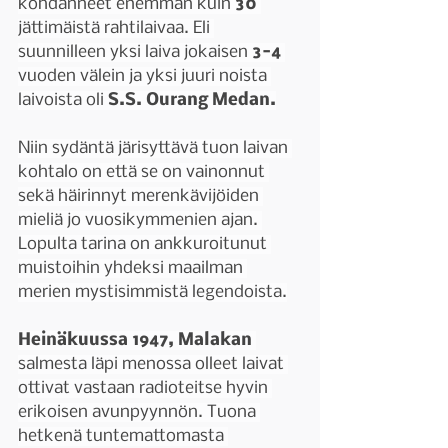
kohdanneet enemmän kuin 
30 
jättimäistä rahtilaivaa. Eli 
suunnilleen yksi
laiva jokaisen 
3-4 
vuoden välein ja yksi juuri noista 
laivoista oli 
S.S. Ourang Medan.
Niin sydäntä järisyttävä tuon laivan 
kohtalo on että se on vainonnut 
sekä häirinnyt merenkävijöiden 
mieliä jo vuosikymmenien ajan. 
Lopulta tarina on ankkuroitunut 
muistoihin yhdeksi maailman 
merien mystisimmistä legendoista.
Heinäkuussa 1947, Malakan 
salmesta läpi menossa olleet laivat 
ottivat vastaan radioteitse hyvin 
erikoisen avunpyynnön. Tuona 
hetkenä tuntemattomasta 