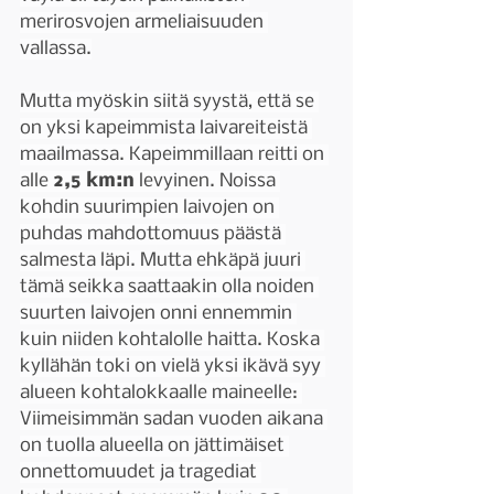
merirosvojen armeliaisuuden 
vallassa.
Mutta myöskin siitä syystä, että se 
on yksi kapeimmista laivareiteistä 
maailmassa. Kapeimmillaan reitti on 
alle 
2,5 km:n 
levyinen. Noissa 
kohdin suurimpien laivojen on 
puhdas mahdottomuus päästä 
salmesta läpi. Mutta ehkäpä juuri 
tämä seikka saattaakin olla noiden 
suurten laivojen onni ennemmin 
kuin niiden kohtalolle haitta. Koska 
kyllähän toki on vielä yksi ikävä syy 
alueen kohtalokkaalle maineelle: 
Viimeisimmän sadan vuoden aikana 
on tuolla alueella on jättimäiset 
onnettomuudet ja tragediat 