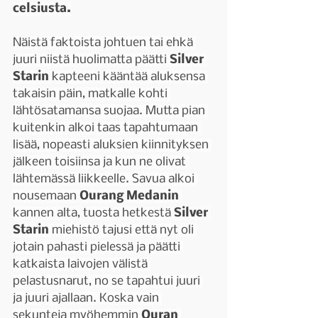
celsiusta.
Näistä faktoista johtuen tai ehkä 
juuri niistä huolimatta päätti 
Silver 
Starin 
kapteeni kääntää aluksensa 
takaisin päin, matkalle kohti 
lähtösatamansa suojaa. Mutta pian 
kuitenkin alkoi taas tapahtumaan 
lisää, nopeasti aluksien kiinnityksen 
jälkeen toisiinsa ja kun ne olivat 
lähtemässä liikkeelle. Savua alkoi 
nousemaan 
Ourang Medanin 
kannen alta, tuosta hetkestä 
Silver 
Starin 
miehistö tajusi että nyt oli 
jotain pahasti pielessä ja päätti 
katkaista laivojen välistä 
pelastusnarut, no se tapahtui juuri 
ja juuri ajallaan. Koska vain 
sekunteja myöhemmin 
Ouran 