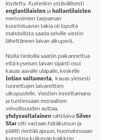
löydetty. Kuitenkin ystävällisesti 
englantilaisten 
ja 
hollantilaisten 
merivoimien tarjoaman 
kuunteluavun takia oli lopulta 
mahdollista saada selville viestin 
lähettäneen laivan alkuperä.
Noilla tiedoilla saatiin paikannettua 
että kyseisen laivan sijainti osui 
kauas aavalle ulapalle, keskelle 
Intian valtamerta
,  kauas yleisesti 
tunnettujen laivareittien 
ulkopuolelle. Viestien innoittamana 
ja tuntiessaan moraalisen 
velvollisuuden auttaa, 
yhdysvaltalainen 
rahtilaiva 
Silver 
Star 
otti vastaan hätäkutsun ja 
päätti rientää apuun, huomatessaan 
kurssinsa kulkevan kaikkein 