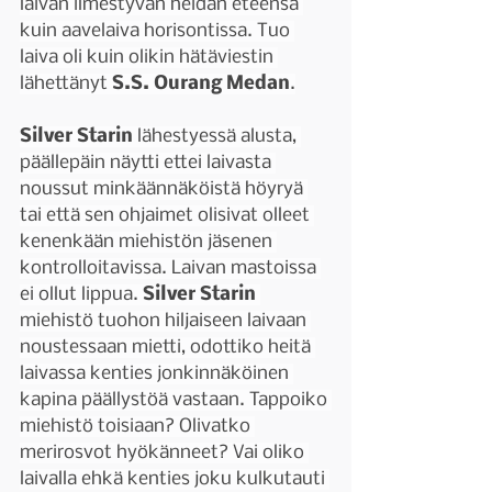
laivan ilmestyvän heidän eteensä 
kuin aavelaiva horisontissa. Tuo 
laiva oli kuin olikin hätäviestin 
lähettänyt 
S.S. Ourang Medan
.
Silver Starin 
lähestyessä alusta, 
päällepäin näytti ettei laivasta 
noussut minkäännäköistä höyryä 
tai että sen ohjaimet olisivat olleet 
kenenkään miehistön jäsenen 
kontrolloitavissa. Laivan mastoissa 
ei ollut lippua. 
Silver Starin 
miehistö tuohon hiljaiseen laivaan 
noustessaan mietti, odottiko heitä 
laivassa kenties jonkinnäköinen 
kapina päällystöä vastaan. Tappoiko 
miehistö toisiaan? Olivatko 
merirosvot hyökänneet? Vai oliko 
laivalla ehkä kenties joku kulkutauti 