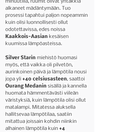
minuutilla, ruumit olivat yhtäkkiä 
alkaneet mädäntymään. Tuo 
prosessi tapahtui paljon nopeammin 
kuin olisi luonnollisesti ollut 
odotettavissa, edes noissa 
Kaakkois-Aasian 
kesäisen 
kuumissa lämpöasteissa.
Silver Starin 
miehistö huomasi 
myös, että vaikka oli pilvetön, 
aurinkoinen päivä ja lämpötila nousi 
jopa yli 
+40 celsiusasteen
, saattoi 
Ourang Medanin 
sisällä ja kannella 
huomata hämmentävästi viileän 
väristyksiä, kuin lämpötila olisi ollut 
matalampi. Mitatessa aluksella 
hallitsevaa lämpötilaa, saatiin 
mitattua joissain kohdin niinkin 
alhainen lämpötila kuin 
+4 