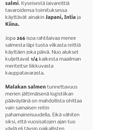
salmi
. Kyseisestä laivareittiä 
tavaroidensa toimituksessa 
käyttävät ainakin 
Japani, Intia 
ja 
Kiina. 
Jopa 
266 
isoa rahtilaivaa menee 
salmesta läpi tuota vilkasta reittiä 
käyttäen joka päivä. Nuo alukset 
kuljettavat 
1/4 
kaikesta maailman 
meriteitse liikkuvasta 
kauppatavarasta.
Malakan salmen
 tunnettavuus 
merien jättimäisenä logistiikan 
pääväylänä on mahdollista ohittaa 
vain samaisen reitin 
pahamaineisuudella. Eikä vähiten 
siksi, että vuosisatojen ajan tuo 
väylä eli täysin paikallisten 