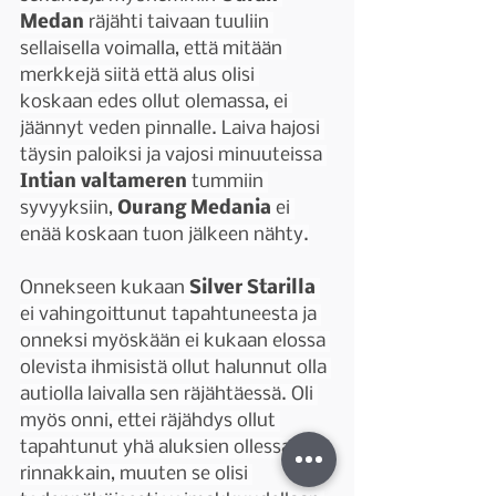
Medan 
räjähti taivaan tuuliin 
sellaisella voimalla, että mitään 
merkkejä siitä että alus olisi 
koskaan edes ollut olemassa, ei 
jäännyt veden pinnalle. Laiva hajosi 
täysin paloiksi ja vajosi minuuteissa 
Intian valtameren 
tummiin 
syvyyksiin, 
Ourang Medania
 ei 
enää koskaan tuon jälkeen nähty.
Onnekseen kukaan 
Silver Starilla 
ei vahingoittunut tapahtuneesta ja 
onneksi myöskään ei kukaan elossa 
olevista ihmisistä ollut halunnut olla 
autiolla laivalla sen räjähtäessä. Oli 
myös onni, ettei räjähdys ollut 
tapahtunut yhä aluksien ollessa 
rinnakkain, muuten se olisi 