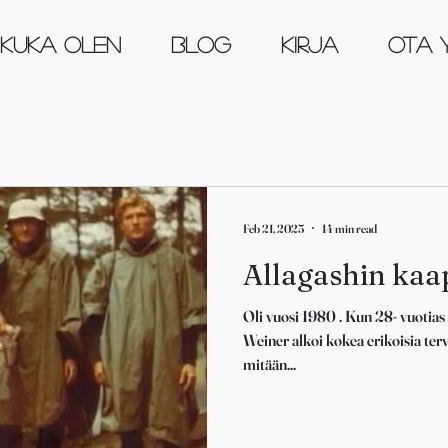
KUKA OLEN
Blog
KIRJA
OTA 
Feb 21, 2025
14 min read
Allagashin kaa
Oli vuosi 1980 . Kun 28- vuotias
Weiner alkoi kokea erikoisia ter
mitään...