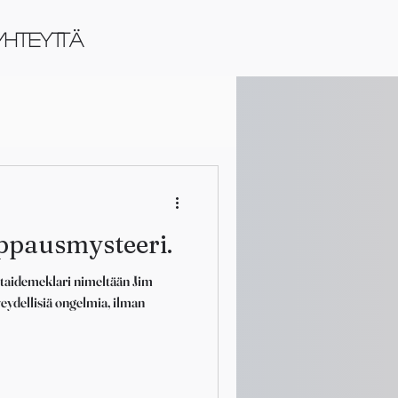
YHTEYTTÄ
ppausmysteeri.
 taidemeklari nimeltään Jim
veydellisiä ongelmia, ilman