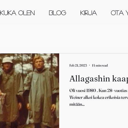
KUKA OLEN
Blog
KIRJA
OTA 
Feb 21, 2025
14 min read
Allagashin kaa
Oli vuosi 1980 . Kun 28- vuotias
Weiner alkoi kokea erikoisia ter
mitään...