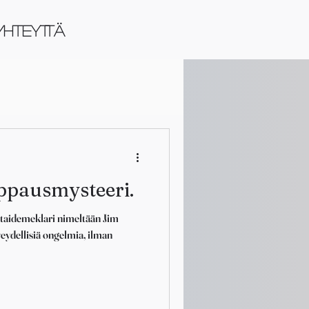
YHTEYTTÄ
ppausmysteeri.
 taidemeklari nimeltään Jim
veydellisiä ongelmia, ilman