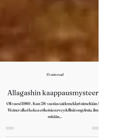
14 min read
Allagashin kaappausmysteeri.
Oli vuosi 1980 . Kun 28- vuotias taidemeklari nimeltään Jim
Weiner alkoi kokea erikoisia terveydellisiä ongelmia, ilman
mitään...