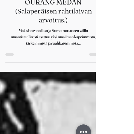
5 min read
OURANG MEDAN
(Salaperäisen rahtilaivan
arvoitus.)
Malesian rannikon ja Sumatran saaren väliin
maantieteellisesti asettuu yksi maailman kapeimmista,
tärkeimmistä ja ruuhkaisimmista...